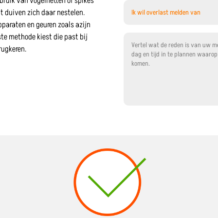
bruik van vogelnetten of spikes
 duiven zich daar nestelen.
pparaten en geuren zoals azijn
iste methode kiest die past bij
rugkeren.